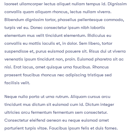
laoreet ullamcorper lectus aliquet nullam tempus id. Dignissim
convallis quam aliquam rhoncus, lectus nullam viverra.
Bibendum dignissim tortor, phasellus pellentesque commodo,
turpis vel eu. Donec consectetur ipsum nibh lobortis
elementum mus velit tincidunt elementum. Ridiculus eu
convallis eu mattis iaculis et, in dolor. Sem libero, tortor
suspendisse et, purus euismod posuere sit. Risus dui ut viverra
venenatis ipsum tincidunt non, proin. Euismod pharetra sit ac
nisi. Erat lacus, amet quisque urna faucibus. Rhoncus
praesent faucibus rhoncus nec adipiscing tristique sed
facilisis velit.
Neque nulla porta ut urna rutrum. Aliquam cursus arcu
tincidunt mus dictum sit euismod cum id. Dictum integer
ultricies arcu fermentum fermentum sem consectetur.
Consectetur eleifend aenean eu neque euismod amet
parturient turpis vitae. Faucibus ipsum felis et duis fames.