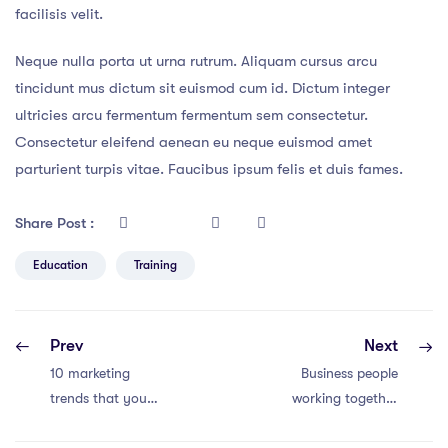
facilisis velit.
Neque nulla porta ut urna rutrum. Aliquam cursus arcu
tincidunt mus dictum sit euismod cum id. Dictum integer
ultricies arcu fermentum fermentum sem consectetur.
Consectetur eleifend aenean eu neque euismod amet
parturient turpis vitae. Faucibus ipsum felis et duis fames.
Share Post :
Education
Training
Prev
Next
10 marketing
Business people
trends that you
working together
should be
conference and