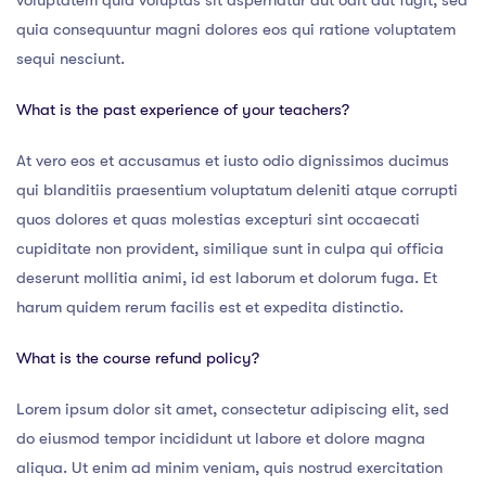
voluptatem quia voluptas sit aspernatur aut odit aut fugit, sed
quia consequuntur magni dolores eos qui ratione voluptatem
sequi nesciunt.
What is the past experience of your teachers?
At vero eos et accusamus et iusto odio dignissimos ducimus
qui blanditiis praesentium voluptatum deleniti atque corrupti
quos dolores et quas molestias excepturi sint occaecati
cupiditate non provident, similique sunt in culpa qui officia
deserunt mollitia animi, id est laborum et dolorum fuga. Et
harum quidem rerum facilis est et expedita distinctio.
What is the course refund policy?
Lorem ipsum dolor sit amet, consectetur adipiscing elit, sed
do eiusmod tempor incididunt ut labore et dolore magna
aliqua. Ut enim ad minim veniam, quis nostrud exercitation