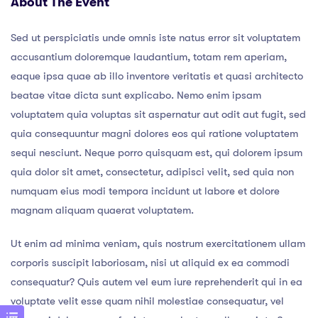
About The Event
Sed ut perspiciatis unde omnis iste natus error sit voluptatem
accusantium doloremque laudantium, totam rem aperiam,
eaque ipsa quae ab illo inventore veritatis et quasi architecto
beatae vitae dicta sunt explicabo. Nemo enim ipsam
voluptatem quia voluptas sit aspernatur aut odit aut fugit, sed
quia consequuntur magni dolores eos qui ratione voluptatem
sequi nesciunt. Neque porro quisquam est, qui dolorem ipsum
quia dolor sit amet, consectetur, adipisci velit, sed quia non
numquam eius modi tempora incidunt ut labore et dolore
magnam aliquam quaerat voluptatem.
Ut enim ad minima veniam, quis nostrum exercitationem ullam
corporis suscipit laboriosam, nisi ut aliquid ex ea commodi
consequatur? Quis autem vel eum iure reprehenderit qui in ea
voluptate velit esse quam nihil molestiae consequatur, vel