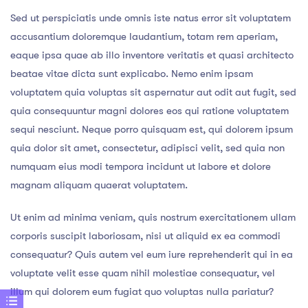
Sed ut perspiciatis unde omnis iste natus error sit voluptatem
accusantium doloremque laudantium, totam rem aperiam,
eaque ipsa quae ab illo inventore veritatis et quasi architecto
beatae vitae dicta sunt explicabo. Nemo enim ipsam
voluptatem quia voluptas sit aspernatur aut odit aut fugit, sed
quia consequuntur magni dolores eos qui ratione voluptatem
sequi nesciunt. Neque porro quisquam est, qui dolorem ipsum
quia dolor sit amet, consectetur, adipisci velit, sed quia non
numquam eius modi tempora incidunt ut labore et dolore
magnam aliquam quaerat voluptatem.
Ut enim ad minima veniam, quis nostrum exercitationem ullam
corporis suscipit laboriosam, nisi ut aliquid ex ea commodi
consequatur? Quis autem vel eum iure reprehenderit qui in ea
voluptate velit esse quam nihil molestiae consequatur, vel
illum qui dolorem eum fugiat quo voluptas nulla pariatur?