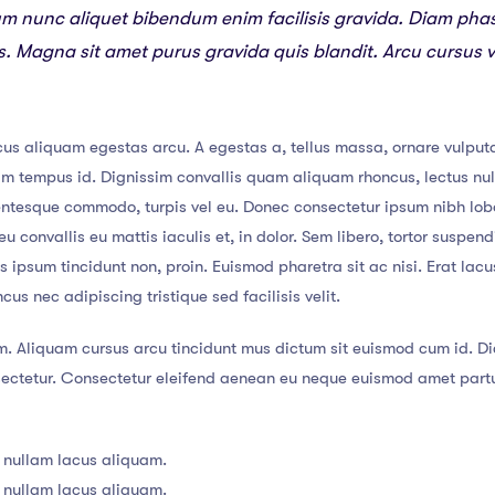
um nunc aliquet bibendum enim facilisis gravida. Diam pha
ies. Magna sit amet purus gravida quis blandit. Arcu cursus 
us aliquam egestas arcu. A egestas a, tellus massa, ornare vulputa
lam tempus id. Dignissim convallis quam aliquam rhoncus, lectus nu
lentesque commodo, turpis vel eu. Donec consectetur ipsum nibh lob
u convallis eu mattis iaculis et, in dolor. Sem libero, tortor suspe
tis ipsum tincidunt non, proin. Euismod pharetra sit ac nisi. Erat la
s nec adipiscing tristique sed facilisis velit.
m. Aliquam cursus arcu tincidunt mus dictum sit euismod cum id. Dic
tetur. Consectetur eleifend aenean eu neque euismod amet parturi
 nullam lacus aliquam.
 nullam lacus aliquam.