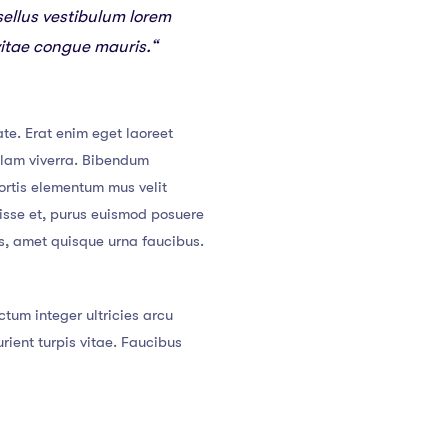
sellus vestibulum lorem
vitae congue mauris.“
te. Erat enim eget laoreet
llam viverra. Bibendum
ortis elementum mus velit
ndisse et, purus euismod posuere
cus, amet quisque urna faucibus.
tum integer ultricies arcu
ent turpis vitae. Faucibus