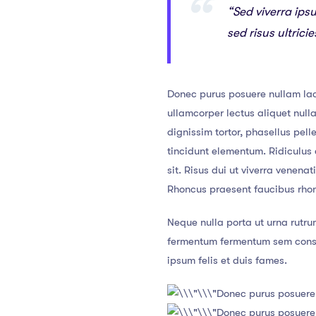
“Sed viverra ips
sed risus ultric
Donec purus posuere nullam lac
ullamcorper lectus aliquet nul
dignissim tortor, phasellus pel
tincidunt elementum. Ridiculus e
sit. Risus dui ut viverra venena
Rhoncus praesent faucibus rhoncu
Neque nulla porta ut urna rutru
fermentum fermentum sem consec
ipsum felis et duis fames.
Donec purus posuere
Donec purus posuere