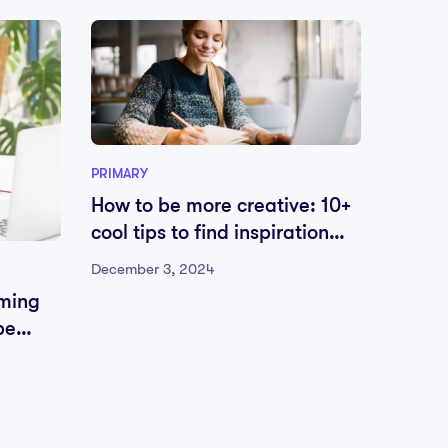
PRIMARY
How to be more creative: 10+
cool tips to find inspiration
everywhere
December 3, 2024
HIGH S
mming
Engend
be
profe
Decembe