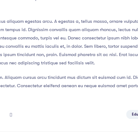
us aliquam egestas arcu. A egestas a, tellus massa, ornare vulputa
lam tempus id. Dignissim convallis quam aliquam rhoncus, lectus nu
lentesque commodo, turpis vel eu. Donec consectetur ipsum nibh lob
u convallis eu mattis iaculis et, in dolor. Sem libero, tortor suspe
tis ipsum tincidunt non, proin. Euismod pharetra sit ac nisi. Erat la
s nec adipiscing tristique sed facilisis velit.
m. Aliquam cursus arcu tincidunt mus dictum sit euismod cum id. Dic
tetur. Consectetur eleifend aenean eu neque euismod amet parturi
Edu