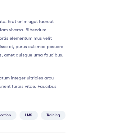
te. Erat enim eget laoreet
llam viverra. Bibendum
ortis elementum mus velit
ndisse et, purus euismod posuere
cus, amet quisque urna faucibus.
tum integer ultricies arcu
ent turpis vitae. Faucibus
cation
LMS
Training