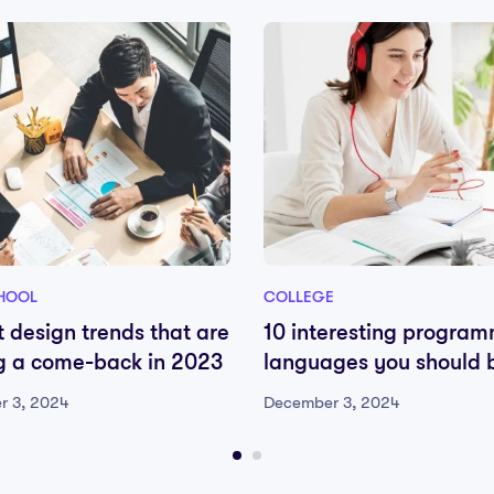
HOOL
COLLEGE
t design trends that are
10 interesting progra
 a come-back in 2023
languages you should 
paying attention to
r 3, 2024
December 3, 2024