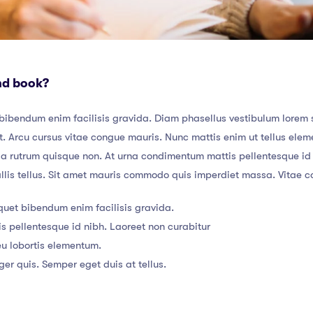
nd book?
bibendum enim facilisis gravida. Diam phasellus vestibulum lorem se
. Arcu cursus vitae congue mauris. Nunc mattis enim ut tellus eleme
da rutrum quisque non. At urna condimentum mattis pellentesque id n
allis tellus. Sit amet mauris commodo quis imperdiet massa. Vitae c
quet bibendum enim facilisis gravida.
 pellentesque id nibh. Laoreet non curabitur
u lobortis elementum.
ger quis. Semper eget duis at tellus.