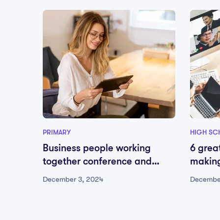
PRIMARY
HIGH SC
Business people working
6 grea
together conference and
making
studying online
December 3, 2024
Decembe