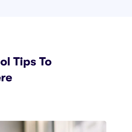
l Tips To
ere