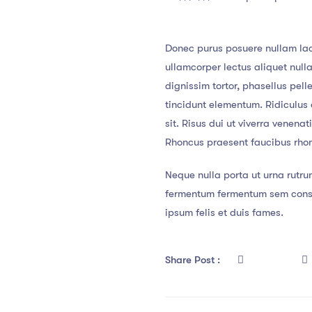
Donec purus posuere nullam lac
ullamcorper lectus aliquet nul
dignissim tortor, phasellus pel
tincidunt elementum. Ridiculus e
sit. Risus dui ut viverra venena
Rhoncus praesent faucibus rhoncu
Neque nulla porta ut urna rutru
fermentum fermentum sem consec
ipsum felis et duis fames.
Share Post :