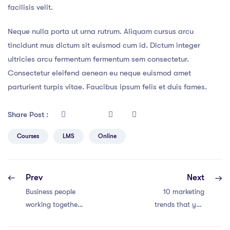
facilisis velit.
Neque nulla porta ut urna rutrum. Aliquam cursus arcu
tincidunt mus dictum sit euismod cum id. Dictum integer
ultricies arcu fermentum fermentum sem consectetur.
Consectetur eleifend aenean eu neque euismod amet
parturient turpis vitae. Faucibus ipsum felis et duis fames.
Share Post :
Courses
LMS
Online
Prev
Next
Business people
10 marketing
working together
trends that you
conference and
should be