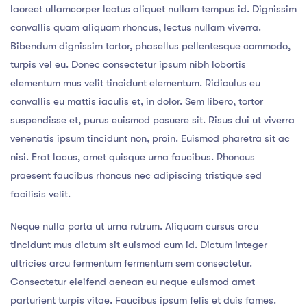
laoreet ullamcorper lectus aliquet nullam tempus id. Dignissim
convallis quam aliquam rhoncus, lectus nullam viverra.
Bibendum dignissim tortor, phasellus pellentesque commodo,
turpis vel eu. Donec consectetur ipsum nibh lobortis
elementum mus velit tincidunt elementum. Ridiculus eu
convallis eu mattis iaculis et, in dolor. Sem libero, tortor
suspendisse et, purus euismod posuere sit. Risus dui ut viverra
venenatis ipsum tincidunt non, proin. Euismod pharetra sit ac
nisi. Erat lacus, amet quisque urna faucibus. Rhoncus
praesent faucibus rhoncus nec adipiscing tristique sed
facilisis velit.
Neque nulla porta ut urna rutrum. Aliquam cursus arcu
tincidunt mus dictum sit euismod cum id. Dictum integer
ultricies arcu fermentum fermentum sem consectetur.
Consectetur eleifend aenean eu neque euismod amet
parturient turpis vitae. Faucibus ipsum felis et duis fames.