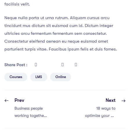
facilisis velit.
Neque nulla porta ut urna rutrum. Aliquam cursus arcu
tincidunt mus dictum sit euismod cum id. Dictum integer
ultricies arcu fermentum fermentum sem consectetur.
Consectetur eleifend aenean eu neque euismod amet
parturient turpis vitae. Faucibus ipsum felis et duis fames.
Share Post :
Courses
LMS
Online
Prev
Next
Business people
18 ways to
working together
optimize your ad
conference and
marketing budget