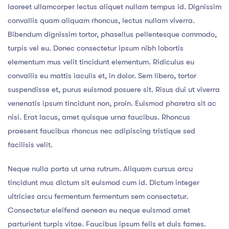
laoreet ullamcorper lectus aliquet nullam tempus id. Dignissim
convallis quam aliquam rhoncus, lectus nullam viverra.
Bibendum dignissim tortor, phasellus pellentesque commodo,
turpis vel eu. Donec consectetur ipsum nibh lobortis
elementum mus velit tincidunt elementum. Ridiculus eu
convallis eu mattis iaculis et, in dolor. Sem libero, tortor
suspendisse et, purus euismod posuere sit. Risus dui ut viverra
venenatis ipsum tincidunt non, proin. Euismod pharetra sit ac
nisi. Erat lacus, amet quisque urna faucibus. Rhoncus
praesent faucibus rhoncus nec adipiscing tristique sed
facilisis velit.
Neque nulla porta ut urna rutrum. Aliquam cursus arcu
tincidunt mus dictum sit euismod cum id. Dictum integer
ultricies arcu fermentum fermentum sem consectetur.
Consectetur eleifend aenean eu neque euismod amet
parturient turpis vitae. Faucibus ipsum felis et duis fames.