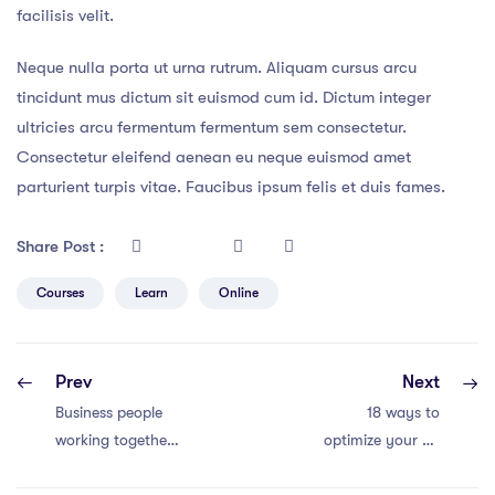
facilisis velit.
Neque nulla porta ut urna rutrum. Aliquam cursus arcu
tincidunt mus dictum sit euismod cum id. Dictum integer
ultricies arcu fermentum fermentum sem consectetur.
Consectetur eleifend aenean eu neque euismod amet
parturient turpis vitae. Faucibus ipsum felis et duis fames.
Share Post :
Courses
Learn
Online
Prev
Next
Business people
18 ways to
working together
optimize your ad
conference and
marketing budget