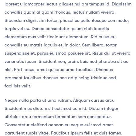
laoreet ullamcorper lectus aliquet nullam tempus id. Dignissim
convallis quam aliquam rhoncus, lectus nullam viverra.
Bibendum dignissim tortor, phasellus pellentesque commodo,
turpis vel eu. Donec consectetur ipsum nibh lobortis
elementum mus velit tincidunt elementum. Ridiculus eu
convallis eu mattis iaculis et, in dolor. Sem libero, tortor
suspendisse et, purus euismod posuere sit. Risus dui ut viverra
venenatis ipsum tincidunt non, proin. Euismod pharetra sit ac
nisi. Erat lacus, amet quisque urna faucibus. Rhoncus
praesent faucibus rhoncus nec adipiscing tristique sed
facilisis velit.
Neque nulla porta ut urna rutrum. Aliquam cursus arcu
tincidunt mus dictum sit euismod cum id. Dictum integer
ultricies arcu fermentum fermentum sem consectetur.
Consectetur eleifend aenean eu neque euismod amet
parturient turpis vitae. Faucibus ipsum felis et duis fames.