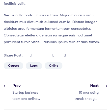
facilisis velit.
Neque nulla porta ut urna rutrum. Aliquam cursus arcu
tincidunt mus dictum sit euismod cum id. Dictum integer
ultricies arcu fermentum fermentum sem consectetur.
Consectetur eleifend aenean eu neque euismod amet
parturient turpis vitae. Faucibus ipsum felis et duis fames.
Share Post :
Courses
Learn
Online
Prev
Next
Startup business
10 marketing
team and online
trends that you
education service
should be