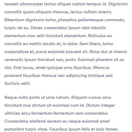
laoreet ullamcorper lectus aliquet nullam tempus id. Dignissim
convallis quam aliquam rhoncus, lectus nullam viverra.
Bibendum dignissim tortor, phasellus pellentesque commodo,
turpis vel eu. Donec consectetur ipsum nibh lobortis
elementum mus velit tincidunt elementum. Ridiculus eu
convallis eu mattis iaculis et, in dolor. Sem libero, tortor
suspendisse et, purus euismod posuere sit. Risus dui ut viverra
venenatis ipsum tincidunt non, proin. Euismod pharetra sit ac
nisi. Erat lacus, amet quisque urna faucibus. Rhoncus
praesent faucibus rhoncus nec adipiscing tristique sed
facilisis velit.
Neque nulla porta ut urna rutrum. Aliquam cursus arcu
tincidunt mus dictum sit euismod cum id. Dictum integer
ultricies arcu fermentum fermentum sem consectetur.
Consectetur eleifend aenean eu neque euismod amet
parturient turpis vitae. Faucibus ipsum felis et duis fames.