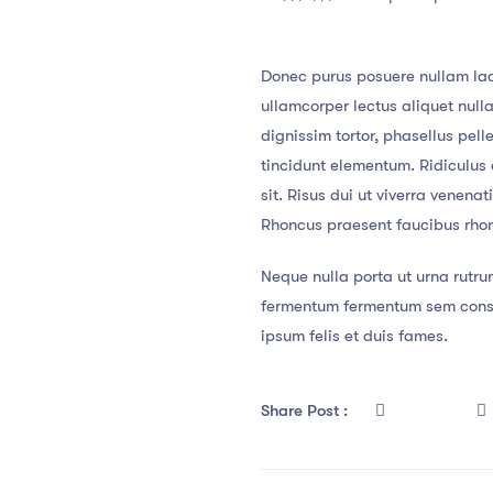
Donec purus posuere nullam lac
ullamcorper lectus aliquet nul
dignissim tortor, phasellus pel
tincidunt elementum. Ridiculus e
sit. Risus dui ut viverra venena
Rhoncus praesent faucibus rhoncu
Neque nulla porta ut urna rutru
fermentum fermentum sem consec
ipsum felis et duis fames.
Share Post :