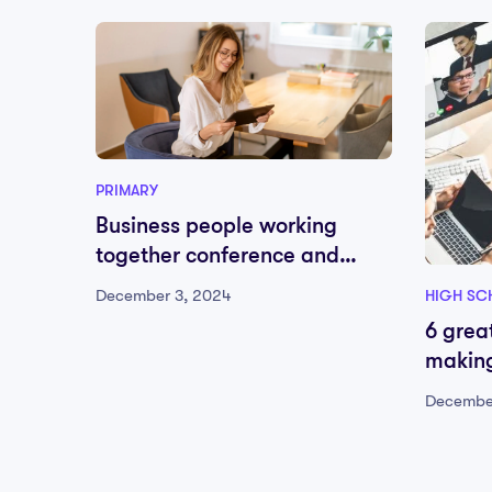
PRIMARY
Business people working
together conference and
studying online
December 3, 2024
HIGH SC
6 grea
making
Decembe