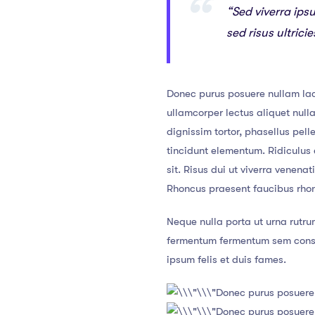
“Sed viverra ips
sed risus ultric
Donec purus posuere nullam lac
ullamcorper lectus aliquet nul
dignissim tortor, phasellus pel
tincidunt elementum. Ridiculus e
sit. Risus dui ut viverra venena
Rhoncus praesent faucibus rhoncu
Neque nulla porta ut urna rutru
fermentum fermentum sem consec
ipsum felis et duis fames.
Donec purus posuere
Donec purus posuere