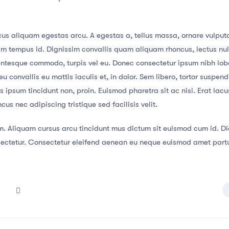
us aliquam egestas arcu. A egestas a, tellus massa, ornare vulputa
lam tempus id. Dignissim convallis quam aliquam rhoncus, lectus nu
lentesque commodo, turpis vel eu. Donec consectetur ipsum nibh lob
u convallis eu mattis iaculis et, in dolor. Sem libero, tortor suspe
tis ipsum tincidunt non, proin. Euismod pharetra sit ac nisi. Erat la
s nec adipiscing tristique sed facilisis velit.
m. Aliquam cursus arcu tincidunt mus dictum sit euismod cum id. Dic
tetur. Consectetur eleifend aenean eu neque euismod amet parturi