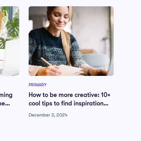
PRIMARY
HIGH S
mming
How to be more creative: 10+
Engend
be
cool tips to find inspiration
profe
everywhere
December 3, 2024
Decembe