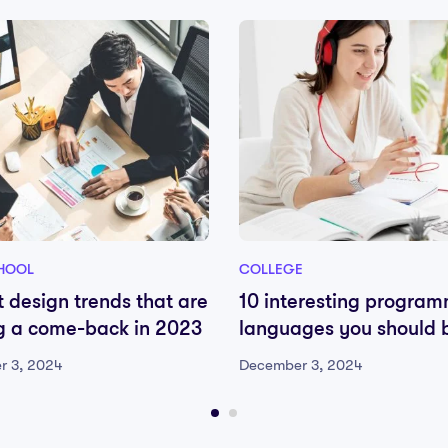
HOOL
COLLEGE
t design trends that are
10 interesting progra
 a come-back in 2023
languages you should 
paying attention to
r 3, 2024
December 3, 2024