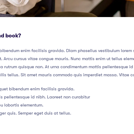
nd book?
bibendum enim facilisis gravida. Diam phasellus vestibulum lorem se
. Arcu cursus vitae congue mauris. Nunc mattis enim ut tellus eleme
da rutrum quisque non. At urna condimentum mattis pellentesque id n
allis tellus. Sit amet mauris commodo quis imperdiet massa. Vitae c
quet bibendum enim facilisis gravida.
 pellentesque id nibh. Laoreet non curabitur
u lobortis elementum.
ger quis. Semper eget duis at tellus.