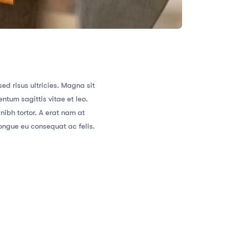
d risus ultricies. Magna sit
ntum sagittis vitae et leo.
ibh tortor. A erat nam at
ongue eu consequat ac felis.