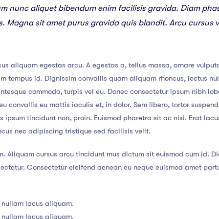
um nunc aliquet bibendum enim facilisis gravida. Diam pha
ies. Magna sit amet purus gravida quis blandit. Arcu cursus 
us aliquam egestas arcu. A egestas a, tellus massa, ornare vulputa
lam tempus id. Dignissim convallis quam aliquam rhoncus, lectus nu
lentesque commodo, turpis vel eu. Donec consectetur ipsum nibh lob
u convallis eu mattis iaculis et, in dolor. Sem libero, tortor suspe
tis ipsum tincidunt non, proin. Euismod pharetra sit ac nisi. Erat la
s nec adipiscing tristique sed facilisis velit.
m. Aliquam cursus arcu tincidunt mus dictum sit euismod cum id. Dic
tetur. Consectetur eleifend aenean eu neque euismod amet parturi
 nullam lacus aliquam.
 nullam lacus aliquam.