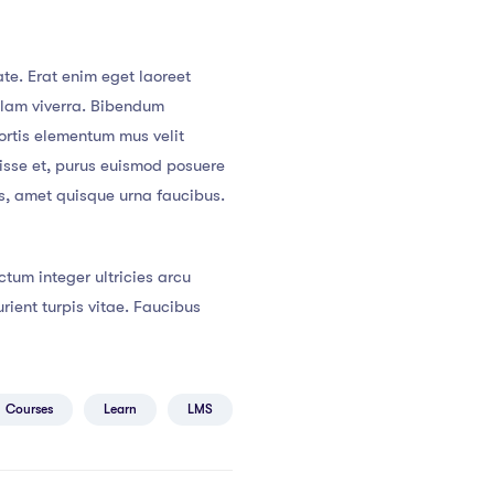
te. Erat enim eget laoreet
llam viverra. Bibendum
ortis elementum mus velit
ndisse et, purus euismod posuere
cus, amet quisque urna faucibus.
tum integer ultricies arcu
ent turpis vitae. Faucibus
Courses
Learn
LMS