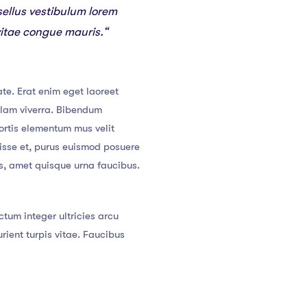
sellus vestibulum lorem
vitae congue mauris.“
te. Erat enim eget laoreet
llam viverra. Bibendum
ortis elementum mus velit
ndisse et, purus euismod posuere
cus, amet quisque urna faucibus.
tum integer ultricies arcu
ent turpis vitae. Faucibus